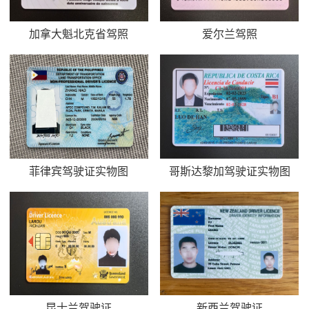
加拿大魁北克省驾照
爱尔兰驾照
菲律宾驾驶证实物图
哥斯达黎加驾驶证实物图
昆士兰驾驶证
新西兰驾驶证