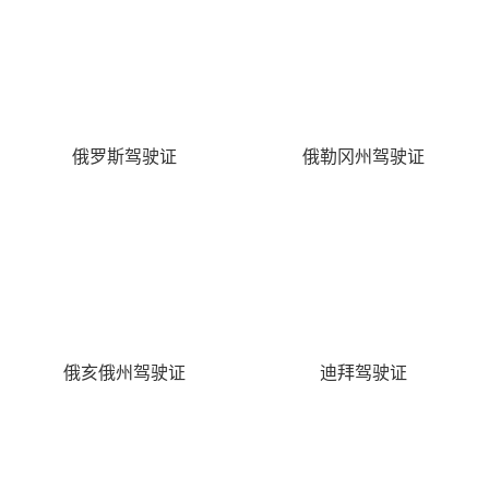
俄罗斯驾驶证
俄勒冈州驾驶证
俄亥俄州驾驶证
迪拜驾驶证