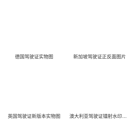
德国驾驶证实物图
新加坡驾驶证正反面图片
英国驾驶证新版本实物图
澳大利亚驾驶证镭射水印版本高清实物图