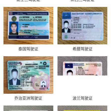
泰国驾驶证
希腊驾驶证
乔治亚洲驾驶证
波兰驾驶证