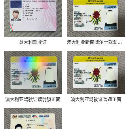
意大利驾驶证
澳大利亚新南威尔士驾驶证三种工艺
澳大利亚驾驶证镭射膜正面
澳大利亚驾驶证普通正面