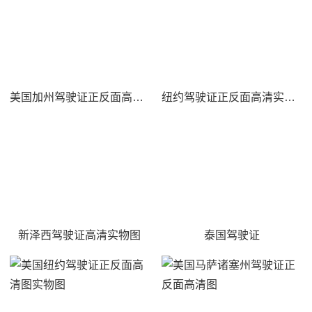
美国加州驾驶证正反面高清实物图
纽约驾驶证正反面高清实物图
新泽西驾驶证高清实物图
泰国驾驶证