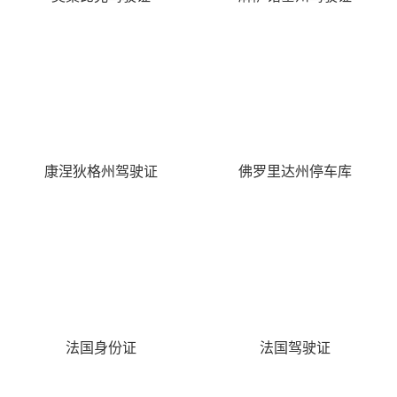
康涅狄格州驾驶证
佛罗里达州停车库
法国身份证
法国驾驶证